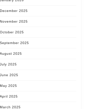
December 2025
November 2025
October 2025
September 2025
August 2025
July 2025
June 2025
May 2025
April 2025
March 2025