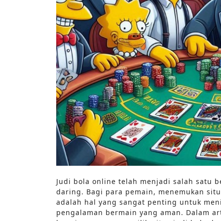
Judi bola online telah menjadi salah satu 
daring. Bagi para pemain, menemukan situs
adalah hal yang sangat penting untuk me
pengalaman bermain yang aman. Dalam art