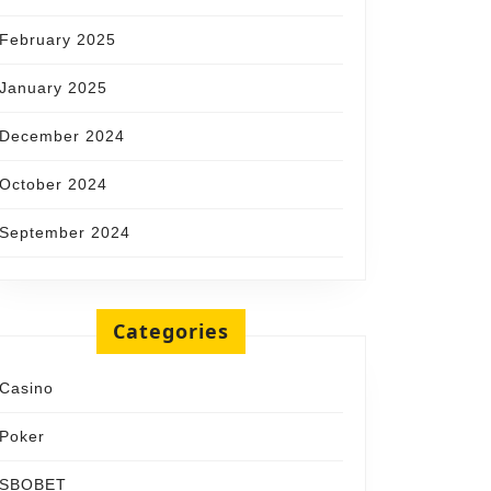
February 2025
January 2025
December 2024
October 2024
September 2024
Categories
Casino
Poker
SBOBET