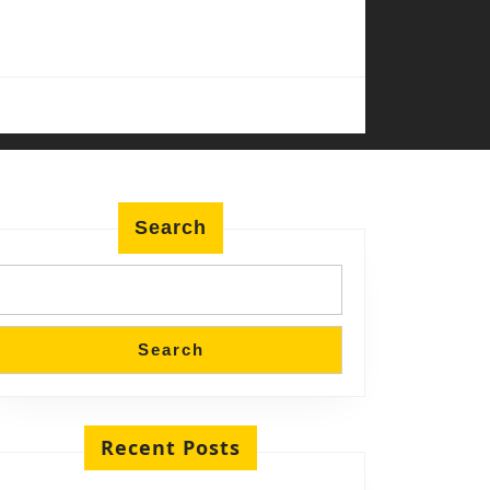
Search
Search
Recent Posts