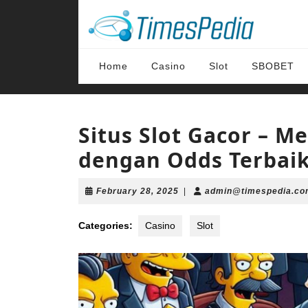
Skip
to
content
Skip
to
Home
Casino
Slot
SBOBET
content
Situs Slot Gacor – M
dengan Odds Terbaik
February
February 28, 2025
|
admin@timespedia.c
28,
2025
Categories:
Casino
Slot