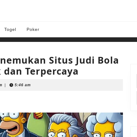
Togel
Poker
enemukan Situs Judi Bola
 dan Terpercaya
admin@timespedia.com
om
|
5:46 am