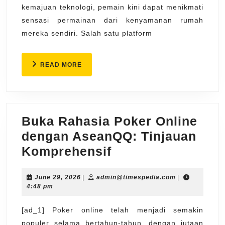
kemajuan teknologi, pemain kini dapat menikmati
sensasi permainan dari kenyamanan rumah
mereka sendiri. Salah satu platform
READ
READ MORE
MORE
Buka Rahasia Poker Online
dengan AseanQQ: Tinjauan
Buka
Komprehensif
Rahasia
June
admin@timesp
June 29, 2026
|
admin@timespedia.com
Poker
|
29,
4:48 pm
Online
2026
dengan
[ad_1] Poker online telah menjadi semakin
populer selama bertahun-tahun, dengan jutaan