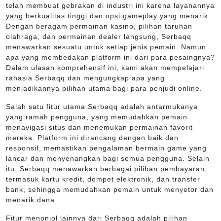
telah membuat gebrakan di industri ini karena layanannya
yang berkualitas tinggi dan opsi gameplay yang menarik.
Dengan beragam permainan kasino, pilihan taruhan
olahraga, dan permainan dealer langsung, Serbaqq
menawarkan sesuatu untuk setiap jenis pemain. Namun
apa yang membedakan platform ini dari para pesaingnya?
Dalam ulasan komprehensif ini, kami akan mempelajari
rahasia Serbaqq dan mengungkap apa yang
menjadikannya pilihan utama bagi para penjudi online.
Salah satu fitur utama Serbaqq adalah antarmukanya
yang ramah pengguna, yang memudahkan pemain
menavigasi situs dan menemukan permainan favorit
mereka. Platform ini dirancang dengan baik dan
responsif, memastikan pengalaman bermain game yang
lancar dan menyenangkan bagi semua pengguna. Selain
itu, Serbaqq menawarkan berbagai pilihan pembayaran,
termasuk kartu kredit, dompet elektronik, dan transfer
bank, sehingga memudahkan pemain untuk menyetor dan
menarik dana.
Fitur menonjol lainnya dari Serbaqq adalah pilihan