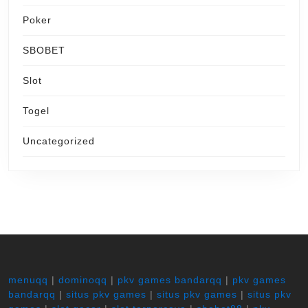
Poker
SBOBET
Slot
Togel
Uncategorized
menuqq
|
dominoqq
|
pkv games bandarqq
|
pkv games
bandarqq
|
situs pkv games
|
situs pkv games
|
situs pkv