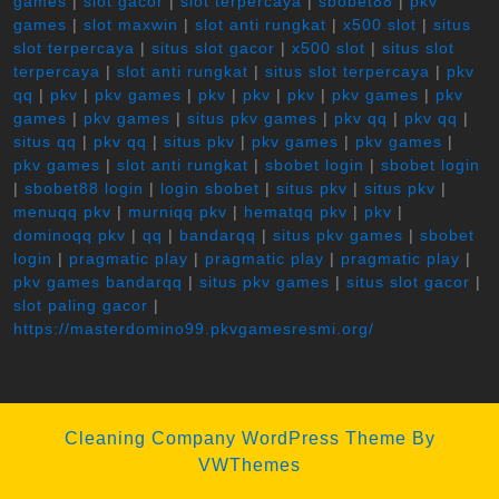
games
|
slot gacor
|
slot terpercaya
|
sbobet88
|
pkv
games
|
slot maxwin
|
slot anti rungkat
|
x500 slot
|
situs
slot terpercaya
|
situs slot gacor
|
x500 slot
|
situs slot
terpercaya
|
slot anti rungkat
|
situs slot terpercaya
|
pkv
qq
|
pkv
|
pkv games
|
pkv
|
pkv
|
pkv
|
pkv games
|
pkv
games
|
pkv games
|
situs pkv games
|
pkv qq
|
pkv qq
|
situs qq
|
pkv qq
|
situs pkv
|
pkv games
|
pkv games
|
pkv games
|
slot anti rungkat
|
sbobet login
|
sbobet login
|
sbobet88 login
|
login sbobet
|
situs pkv
|
situs pkv
|
menuqq pkv
|
murniqq pkv
|
hematqq pkv
|
pkv
|
dominoqq pkv
|
qq
|
bandarqq
|
situs pkv games
|
sbobet
login
|
pragmatic play
|
pragmatic play
|
pragmatic play
|
pkv games bandarqq
|
situs pkv games
|
situs slot gacor
|
slot paling gacor
|
https://masterdomino99.pkvgamesresmi.org/
Cleaning Company WordPress Theme
By
VWThemes