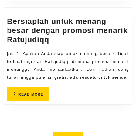
Bersiaplah untuk menang
besar dengan promosi menarik
Bersiaplah
Ratujudiqq
untuk
[ad_1] Apakah Anda siap untuk menang besar? Tidak
menang
terlihat lagi dari Ratujudiqq, di mana promosi menarik
besar
menunggu Anda memanfaatkan. Dari hadiah uang
dengan
tunai hingga putaran gratis, ada sesuatu untuk semua
promosi
menarik
READ
READ MORE
MORE
Ratujudiqq