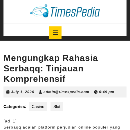
Skip
to
content
Skip
to
Open
content
Button
Mengungkap Rahasia
Serbaqq: Tinjauan
Komprehensif
July
admin@timespedia.
July 1, 2026
|
admin@timespedia.com
|
6:49 pm
1,
2026
Categories:
Casino
Slot
[ad_1]
Serbaqq adalah platform perjudian online populer yang