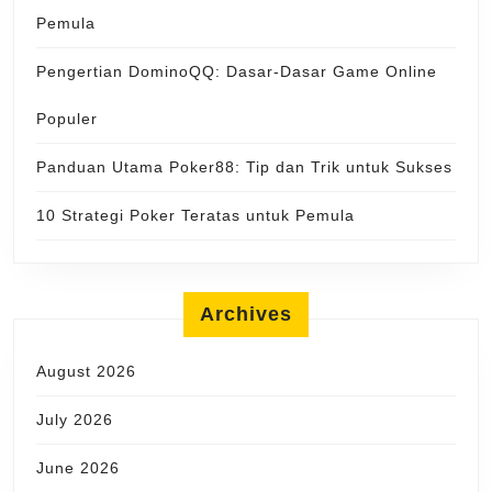
Pemula
Pengertian DominoQQ: Dasar-Dasar Game Online
Populer
Panduan Utama Poker88: Tip dan Trik untuk Sukses
10 Strategi Poker Teratas untuk Pemula
Archives
August 2026
July 2026
June 2026