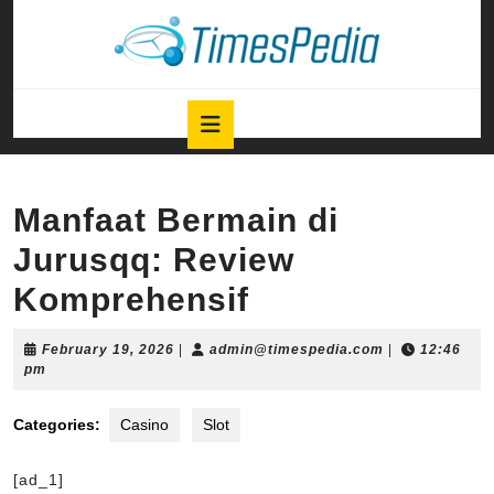
Skip
to
content
Skip
to
Open
content
Button
Manfaat Bermain di
Jurusqq: Review
Komprehensif
February
admin@timesp
February 19, 2026
|
admin@timespedia.com
|
12:46
19,
pm
2026
Categories:
Casino
Slot
[ad_1]