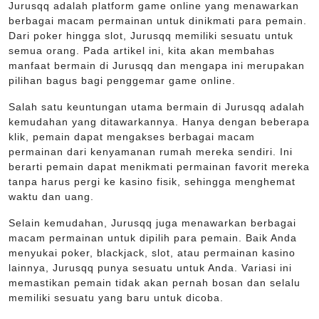
Jurusqq adalah platform game online yang menawarkan
berbagai macam permainan untuk dinikmati para pemain.
Dari poker hingga slot, Jurusqq memiliki sesuatu untuk
semua orang. Pada artikel ini, kita akan membahas
manfaat bermain di Jurusqq dan mengapa ini merupakan
pilihan bagus bagi penggemar game online.
Salah satu keuntungan utama bermain di Jurusqq adalah
kemudahan yang ditawarkannya. Hanya dengan beberapa
klik, pemain dapat mengakses berbagai macam
permainan dari kenyamanan rumah mereka sendiri. Ini
berarti pemain dapat menikmati permainan favorit mereka
tanpa harus pergi ke kasino fisik, sehingga menghemat
waktu dan uang.
Selain kemudahan, Jurusqq juga menawarkan berbagai
macam permainan untuk dipilih para pemain. Baik Anda
menyukai poker, blackjack, slot, atau permainan kasino
lainnya, Jurusqq punya sesuatu untuk Anda. Variasi ini
memastikan pemain tidak akan pernah bosan dan selalu
memiliki sesuatu yang baru untuk dicoba.