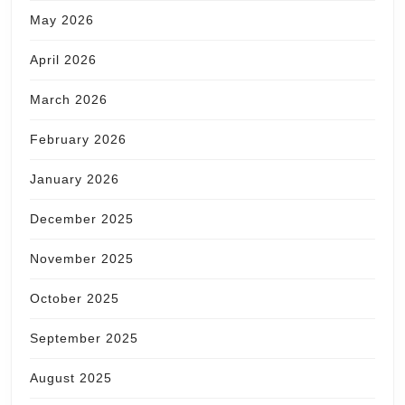
May 2026
April 2026
March 2026
February 2026
January 2026
December 2025
November 2025
October 2025
September 2025
August 2025