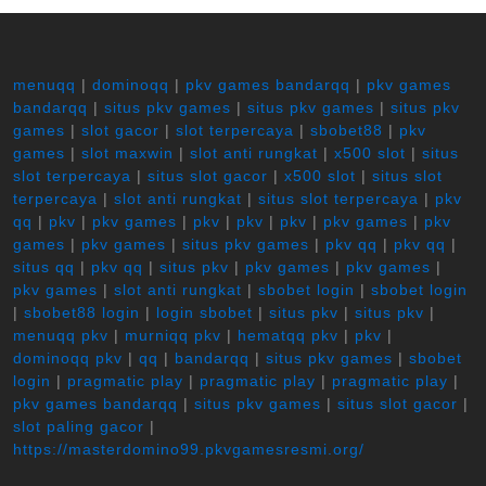
menuqq
|
dominoqq
|
pkv games bandarqq
|
pkv games
bandarqq
|
situs pkv games
|
situs pkv games
|
situs pkv
games
|
slot gacor
|
slot terpercaya
|
sbobet88
|
pkv
games
|
slot maxwin
|
slot anti rungkat
|
x500 slot
|
situs
slot terpercaya
|
situs slot gacor
|
x500 slot
|
situs slot
terpercaya
|
slot anti rungkat
|
situs slot terpercaya
|
pkv
qq
|
pkv
|
pkv games
|
pkv
|
pkv
|
pkv
|
pkv games
|
pkv
games
|
pkv games
|
situs pkv games
|
pkv qq
|
pkv qq
|
situs qq
|
pkv qq
|
situs pkv
|
pkv games
|
pkv games
|
pkv games
|
slot anti rungkat
|
sbobet login
|
sbobet login
|
sbobet88 login
|
login sbobet
|
situs pkv
|
situs pkv
|
menuqq pkv
|
murniqq pkv
|
hematqq pkv
|
pkv
|
dominoqq pkv
|
qq
|
bandarqq
|
situs pkv games
|
sbobet
login
|
pragmatic play
|
pragmatic play
|
pragmatic play
|
pkv games bandarqq
|
situs pkv games
|
situs slot gacor
|
slot paling gacor
|
https://masterdomino99.pkvgamesresmi.org/