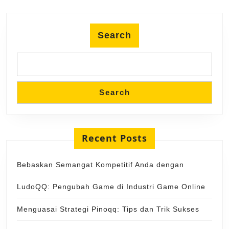
tahu
di
sini
Search
Search
Recent Posts
Bebaskan Semangat Kompetitif Anda dengan
LudoQQ: Pengubah Game di Industri Game Online
Menguasai Strategi Pinoqq: Tips dan Trik Sukses