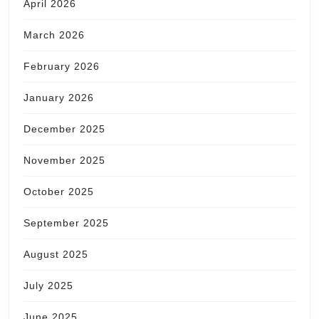
April 2026
March 2026
February 2026
January 2026
December 2025
November 2025
October 2025
September 2025
August 2025
July 2025
June 2025