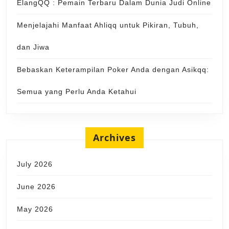
ElangQQ : Pemain Terbaru Dalam Dunia Judi Online
Menjelajahi Manfaat Ahliqq untuk Pikiran, Tubuh,
dan Jiwa
Bebaskan Keterampilan Poker Anda dengan Asikqq:
Semua yang Perlu Anda Ketahui
Archives
July 2026
June 2026
May 2026