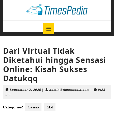
Skip
to
content
Skip
to
Open
content
Button
Dari Virtual Tidak
Diketahui hingga Sensasi
Online: Kisah Sukses
Datukqq
September
admin@timesp
September 2, 2025
|
admin@timespedia.com
|
9:23
2,
pm
2025
Categories:
Casino
Slot