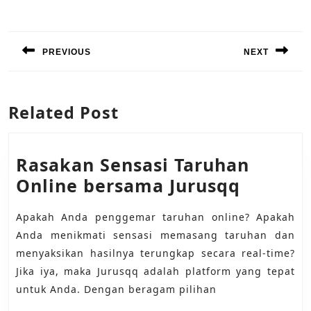
Post
navigation
PREVIOUS
NEXT
Previous
Next
post:
post:
Related Post
Rasakan Sensasi Taruhan
Rasaka
Online bersama Jurusqq
Sensasi
Apakah Anda penggemar taruhan online? Apakah
Taruha
Anda menikmati sensasi memasang taruhan dan
Online
menyaksikan hasilnya terungkap secara real-time?
bersam
Jika iya, maka Jurusqq adalah platform yang tepat
Jurusqq
untuk Anda. Dengan beragam pilihan