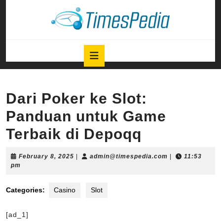
Skip
to
content
Skip
to
Open
content
Button
Dari Poker ke Slot:
Panduan untuk Game
Terbaik di Depoqq
February
admin@timespe
February 8, 2025
|
admin@timespedia.com
|
11:53
8,
pm
2025
Categories:
Casino
Slot
[ad_1]