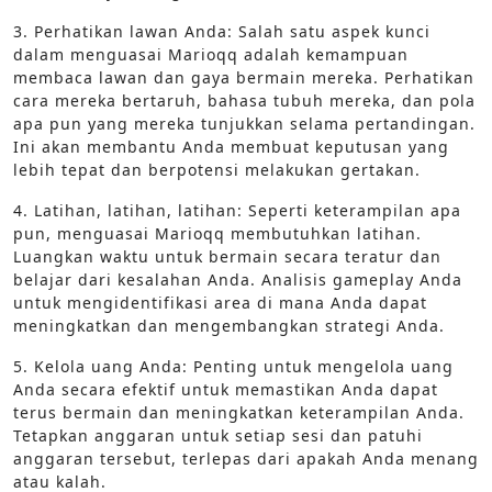
3. Perhatikan lawan Anda: Salah satu aspek kunci
dalam menguasai Marioqq adalah kemampuan
membaca lawan dan gaya bermain mereka. Perhatikan
cara mereka bertaruh, bahasa tubuh mereka, dan pola
apa pun yang mereka tunjukkan selama pertandingan.
Ini akan membantu Anda membuat keputusan yang
lebih tepat dan berpotensi melakukan gertakan.
4. Latihan, latihan, latihan: Seperti keterampilan apa
pun, menguasai Marioqq membutuhkan latihan.
Luangkan waktu untuk bermain secara teratur dan
belajar dari kesalahan Anda. Analisis gameplay Anda
untuk mengidentifikasi area di mana Anda dapat
meningkatkan dan mengembangkan strategi Anda.
5. Kelola uang Anda: Penting untuk mengelola uang
Anda secara efektif untuk memastikan Anda dapat
terus bermain dan meningkatkan keterampilan Anda.
Tetapkan anggaran untuk setiap sesi dan patuhi
anggaran tersebut, terlepas dari apakah Anda menang
atau kalah.