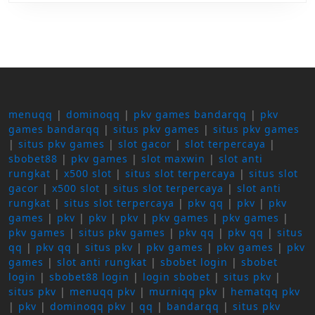
menuqq
|
dominoqq
|
pkv games bandarqq
|
pkv
games bandarqq
|
situs pkv games
|
situs pkv games
|
situs pkv games
|
slot gacor
|
slot terpercaya
|
sbobet88
|
pkv games
|
slot maxwin
|
slot anti
rungkat
|
x500 slot
|
situs slot terpercaya
|
situs slot
gacor
|
x500 slot
|
situs slot terpercaya
|
slot anti
rungkat
|
situs slot terpercaya
|
pkv qq
|
pkv
|
pkv
games
|
pkv
|
pkv
|
pkv
|
pkv games
|
pkv games
|
pkv games
|
situs pkv games
|
pkv qq
|
pkv qq
|
situs
qq
|
pkv qq
|
situs pkv
|
pkv games
|
pkv games
|
pkv
games
|
slot anti rungkat
|
sbobet login
|
sbobet
login
|
sbobet88 login
|
login sbobet
|
situs pkv
|
situs pkv
|
menuqq pkv
|
murniqq pkv
|
hematqq pkv
|
pkv
|
dominoqq pkv
|
qq
|
bandarqq
|
situs pkv