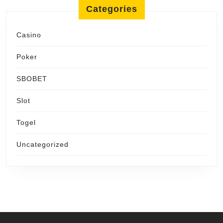
Categories
Casino
Poker
SBOBET
Slot
Togel
Uncategorized