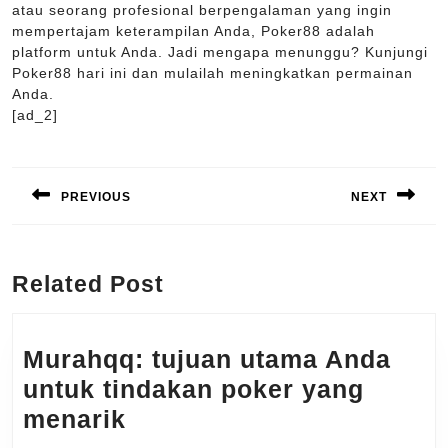
atau seorang profesional berpengalaman yang ingin
mempertajam keterampilan Anda, Poker88 adalah
platform untuk Anda. Jadi mengapa menunggu? Kunjungi
Poker88 hari ini dan mulailah meningkatkan permainan
Anda.
[ad_2]
Post
navigation
PREVIOUS
NEXT
Previous
Next
post:
post:
Related Post
Murahqq: tujuan utama Anda
untuk tindakan poker yang
Murahqq:
menarik
tujuan