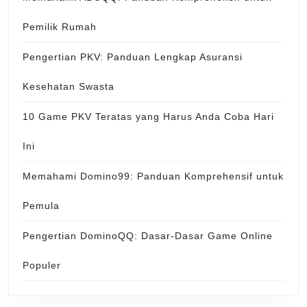
Pemilik Rumah
Pengertian PKV: Panduan Lengkap Asuransi
Kesehatan Swasta
10 Game PKV Teratas yang Harus Anda Coba Hari
Ini
Memahami Domino99: Panduan Komprehensif untuk
Pemula
Pengertian DominoQQ: Dasar-Dasar Game Online
Populer