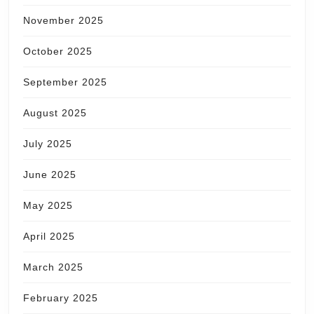
November 2025
October 2025
September 2025
August 2025
July 2025
June 2025
May 2025
April 2025
March 2025
February 2025