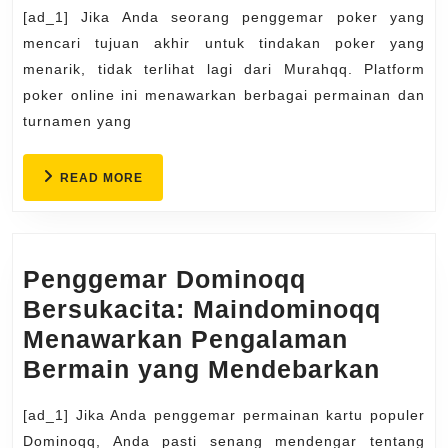
[ad_1] Jika Anda seorang penggemar poker yang
utama
mencari tujuan akhir untuk tindakan poker yang
Anda
menarik, tidak terlihat lagi dari Murahqq. Platform
untuk
poker online ini menawarkan berbagai permainan dan
tindakan
turnamen yang
poker
yang
READ
READ MORE
MORE
menarik
Penggemar Dominoqq
Bersukacita: Maindominoqq
Menawarkan Pengalaman
Peng
Bermain yang Mendebarkan
Domi
[ad_1] Jika Anda penggemar permainan kartu populer
Bersu
Dominoqq, Anda pasti senang mendengar tentang