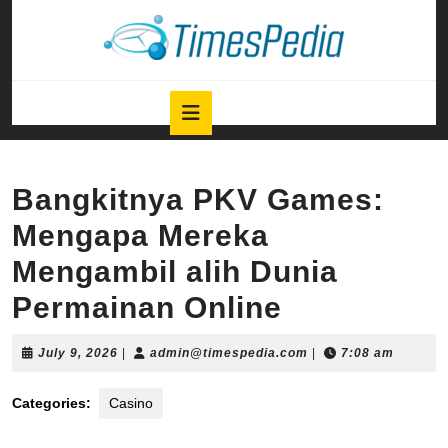
Skip
to
content
Skip
to
Open
content
Button
Bangkitnya PKV Games:
Mengapa Mereka
Mengambil alih Dunia
Permainan Online
July
admin@timespedia.
July 9, 2026
|
admin@timespedia.com
|
7:08 am
9,
2026
Categories:
Casino