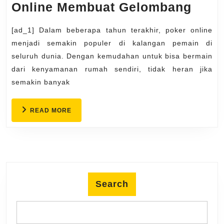
Menj
Online Membuat Gelombang
Keba
[ad_1] Dalam beberapa tahun terakhir, poker online
Doya
menjadi semakin populer di kalangan pemain di
Plat
seluruh dunia. Dengan kemudahan untuk bisa bermain
Poke
dari kenyamanan rumah sendiri, tidak heran jika
Onli
semakin banyak
Mem
Gelo
READ
READ MORE
MORE
Search