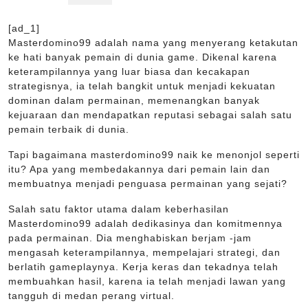
[ad_1]
Masterdomino99 adalah nama yang menyerang ketakutan
ke hati banyak pemain di dunia game. Dikenal karena
keterampilannya yang luar biasa dan kecakapan
strategisnya, ia telah bangkit untuk menjadi kekuatan
dominan dalam permainan, memenangkan banyak
kejuaraan dan mendapatkan reputasi sebagai salah satu
pemain terbaik di dunia.
Tapi bagaimana masterdomino99 naik ke menonjol seperti
itu? Apa yang membedakannya dari pemain lain dan
membuatnya menjadi penguasa permainan yang sejati?
Salah satu faktor utama dalam keberhasilan
Masterdomino99 adalah dedikasinya dan komitmennya
pada permainan. Dia menghabiskan berjam -jam
mengasah keterampilannya, mempelajari strategi, dan
berlatih gameplaynya. Kerja keras dan tekadnya telah
membuahkan hasil, karena ia telah menjadi lawan yang
tangguh di medan perang virtual.