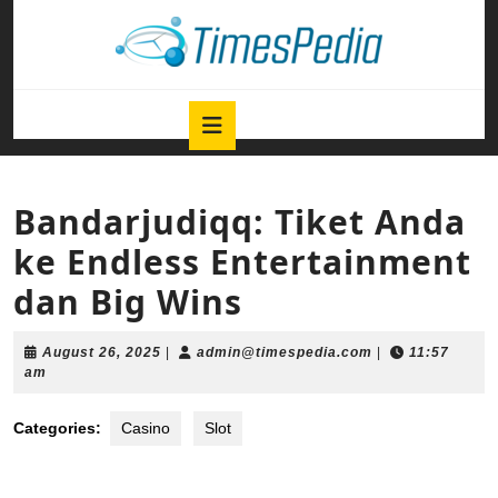
Skip
to
content
Skip
to
Open
content
Button
Bandarjudiqq: Tiket Anda
ke Endless Entertainment
dan Big Wins
August
admin@timesped
August 26, 2025
|
admin@timespedia.com
|
11:57
26,
am
2025
Categories:
Casino
Slot