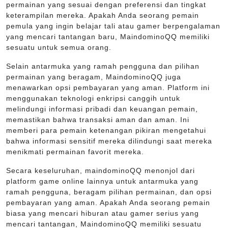
permainan yang sesuai dengan preferensi dan tingkat
keterampilan mereka. Apakah Anda seorang pemain
pemula yang ingin belajar tali atau gamer berpengalaman
yang mencari tantangan baru, MaindominoQQ memiliki
sesuatu untuk semua orang.
Selain antarmuka yang ramah pengguna dan pilihan
permainan yang beragam, MaindominoQQ juga
menawarkan opsi pembayaran yang aman. Platform ini
menggunakan teknologi enkripsi canggih untuk
melindungi informasi pribadi dan keuangan pemain,
memastikan bahwa transaksi aman dan aman. Ini
memberi para pemain ketenangan pikiran mengetahui
bahwa informasi sensitif mereka dilindungi saat mereka
menikmati permainan favorit mereka.
Secara keseluruhan, maindominoQQ menonjol dari
platform game online lainnya untuk antarmuka yang
ramah pengguna, beragam pilihan permainan, dan opsi
pembayaran yang aman. Apakah Anda seorang pemain
biasa yang mencari hiburan atau gamer serius yang
mencari tantangan, MaindominoQQ memiliki sesuatu