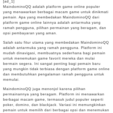
[ad_1]
MaindominoQQ adalah platform game online populer
yang menawarkan berbagai macam game untuk dinikmati
pemain. Apa yang membedakan MaindominoQQ dari
platform game online lainnya adalah antarmuka yang
ramah pengguna, pilihan permainan yang beragam, dan
opsi pembayaran yang aman.
Salah satu fitur utama yang membedakan MaindominoQQ
adalah antarmuka yang ramah pengguna. Platform ini
mudah dinavigasi, membuatnya sederhana bagi pemain
untuk menemukan game favorit mereka dan mulai
bermain segera. Ini sangat penting bagi pemain baru
yang mungkin tidak terbiasa dengan platform game online
dan membutuhkan pengalaman ramah pengguna untuk
memulai.
MaindominoQQ juga menonjol karena pilihan
permainannya yang beragam. Platform ini menawarkan
berbagai macam game, termasuk judul populer seperti
poker, domino, dan blackjack. Variasi ini memungkinkan
pemain untuk memilih dari berbagai opsi dan menemukan