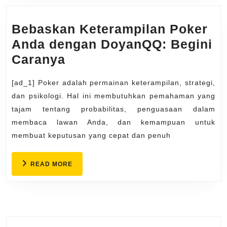
Bebaskan Keterampilan Poker
Anda dengan DoyanQQ: Begini
Bebaskan
Caranya
Keterampilan
[ad_1] Poker adalah permainan keterampilan, strategi,
Poker
dan psikologi. Hal ini membutuhkan pemahaman yang
Anda
tajam tentang probabilitas, penguasaan dalam
dengan
membaca lawan Anda, dan kemampuan untuk
DoyanQQ:
membuat keputusan yang cepat dan penuh
Begini
Caranya
READ
READ MORE
MORE