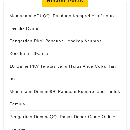
Recent Posts
Memahami ADUQQ: Panduan Komprehensif untuk
Pemilik Rumah
Pengertian PKV: Panduan Lengkap Asuransi
Kesehatan Swasta
10 Game PKV Teratas yang Harus Anda Coba Hari
Ini
Memahami Domino99: Panduan Komprehensif untuk
Pemula
Pengertian DominoQQ: Dasar-Dasar Game Online
Populer