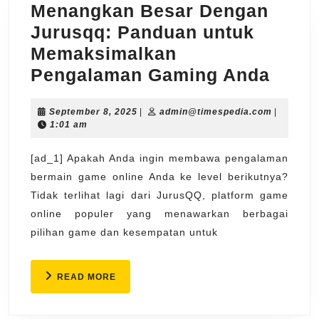
Menangkan Besar Dengan
Jurusqq: Panduan untuk
Memaksimalkan
Mena
Pengalaman Gaming Anda
Besa
September
admin@ti
September 8, 2025
|
admin@timespedia.com
Deng
|
8,
1:01 am
Juru
2025
Pand
[ad_1] Apakah Anda ingin membawa pengalaman
bermain game online Anda ke level berikutnya?
untu
Tidak terlihat lagi dari JurusQQ, platform game
Mema
online populer yang menawarkan berbagai
Peng
pilihan game dan kesempatan untuk
Gami
Anda
READ
READ MORE
MORE