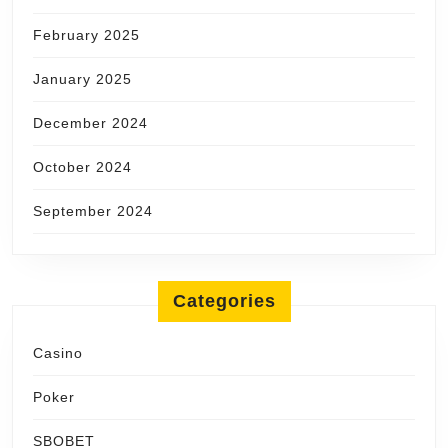
February 2025
January 2025
December 2024
October 2024
September 2024
Categories
Casino
Poker
SBOBET